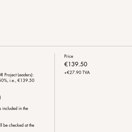
Price
€139.50
+€27.90 TVA
R Project Leaders):

 -50%, i.e., €139.50 


s included in the 
l be checked at the 