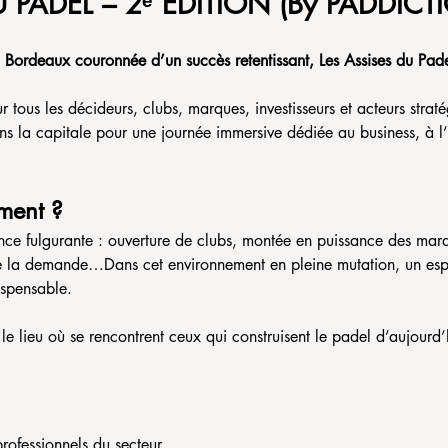
U PADEL – 2ᵉ ÉDITION (By PADDICT
 Bordeaux couronnée d’un succès retentissant, Les Assises du Padel
 tous les décideurs, clubs, marques, investisseurs et acteurs strat
ns la capitale pour une journée immersive dédiée au business, à l’
ment ?
nce fulgurante : ouverture de clubs, montée en puissance des marqu
e la demande…Dans cet environnement en pleine mutation, un espa
ispensable.
 le lieu où se rencontrent ceux qui construisent le padel d’aujourd
rofessionnels du secteur